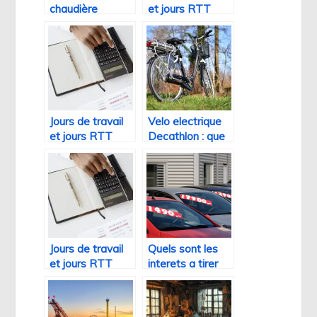
chaudière
et jours RTT
électrique selon
attribues a un
son modèle
salarie en 2021 :
combien ?
Jours de travail
Velo electrique
et jours RTT
Decathlon : que
attribues a un
faire lors d’une
salarie en 2021 :
panne de
combien ?
l’assistance
electrique
Jours de travail
Quels sont les
et jours RTT
interets a tirer
attribués à un
de l’achat d’une
salarié en 2021 :
voiture
combien ?
d’occasion ?