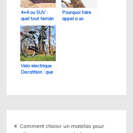
4×4 ou SUV :
Pourquoi faire
quel tout terrain
appel a un
choisir ?
mandataire
immobilier ?
Velo electrique
Decathlon : que
faire lors d’une
panne de
l’assistance
electrique
Navigation
Comment choisir un matelas pour