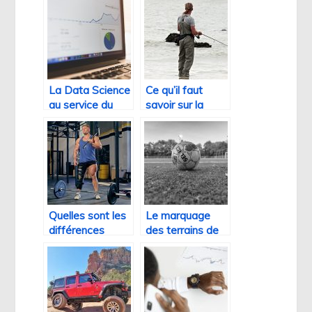
habitation et
beauté compte
sport
aussi
La Data Science
Ce qu’il faut
au service du
savoir sur la
Sport
pêche sportive
Quelles sont les
Le marquage
différences
des terrains de
entre le cross
jeu et l’influence
training et le
de la mode dans
crossfit ?
le sport